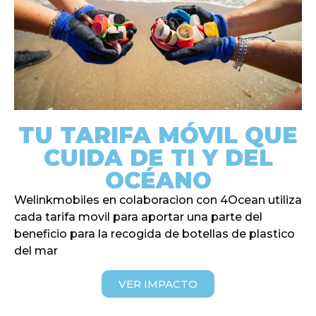
LA QUIERO
TU eSIM PARA VIAJAR
La libertad de Viajar siempre
conectado
TU TARIFA MÓVIL QUE
Recibe tu QR y conéctate al llegar
CUIDA DE TI Y DEL
ELEGIR DESTINO
OCÉANO
Welinkmobiles en colaboracion con 4Ocean utiliza
cada tarifa movil para aportar una parte del
beneficio para la recogida de botellas de plastico
del mar
VER IMPACTO