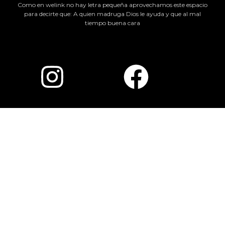
Como en welink no hay letra pequeña aprovechamos este espacio
para decirte que: A quien madruga Dios le ayuda y que al mal
tiempo buena cara