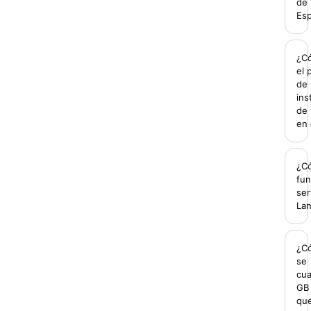
de
Es
¿C
el 
de
ins
de 
en 
¿C
fun
ser
La
¿C
se
cu
GB
qu