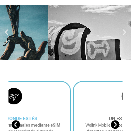
CUANDO DECIMOS SIN
PERMANENCIA
es que te puedes ir cuando te de
la gana sin explicar nada
UN ESTILO DE
VIDA
Welink Mobiles nace ligada al
surf, el skate y los