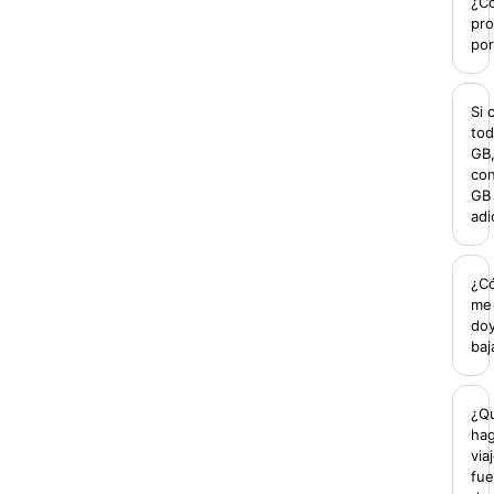
¿Có
pr
por
Si
tod
GB,
con
GB
adi
¿C
me
do
baj
¿Q
hag
via
fue