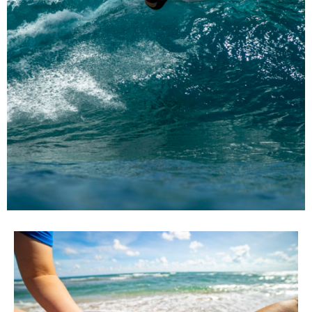
TU TARIFA MÓVIL NACIONAL
LLAMADAS ILIMITADAS
12 €/mes
120 GB · Cobertura Movistar
Sin permanencia