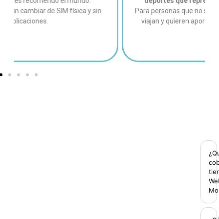
deportes que representan libertad y rebeldía
.
Para personas que no se conforman, que se mueven,
viajan y quieren aportar en el cuidado del planeta.
¿Q
cob
tie
We
Mob