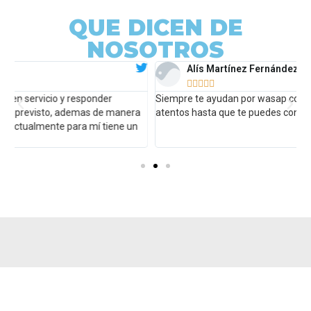
QUE DICEN DE
NOSOTROS
Alís Martínez Fernández





Siempre te ayudan por wasap con cualquier duda y están
M
atentos hasta que te puedes conectar
m