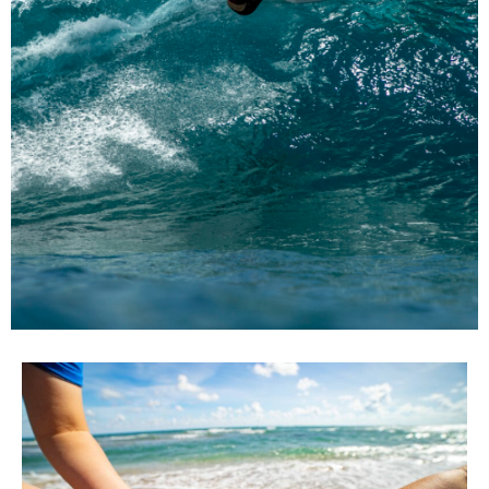
TU TARIFA MÓVIL NACIONAL
LLAMADAS ILIMITADAS
12 €/mes
120 GB · Cobertura Movistar
Sin permanencia