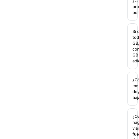
¿Có
pr
por
Si
tod
GB,
con
GB
adi
¿C
me
do
baj
¿Q
hag
via
fue