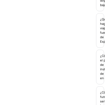
do
baj
¿Q
hag
via
fue
de
Es
¿C
el 
de
ins
de 
en 
¿C
fun
ser