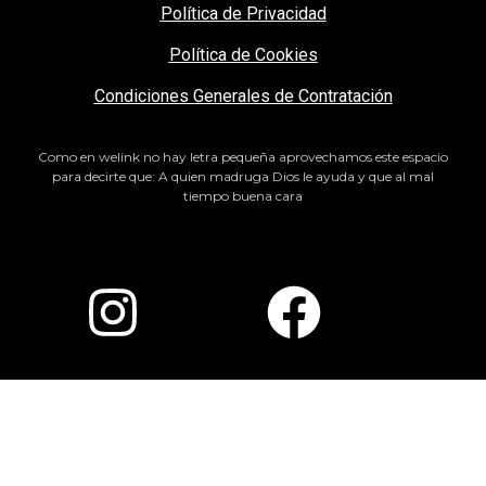
Política de Privacidad
Política de Cookies
Condiciones Generales de Contratación
Como en welink no hay letra pequeña aprovechamos este espacio
para decirte que: A quien madruga Dios le ayuda y que al mal
tiempo buena cara
Paso
1
de
7,