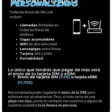
UN PACK ÚNICO
PERSONALIZADO
Todas las líneas de We Link
inclyen:
+
Llamadas
ilimitadas en
todas las líneas de
teléfóno
Gigas acumulables
WIFI
de alta velocidad
Lanzagigas
entre líneas
Tarjeta
SIM o eSIM
Portabilidad
Lo único que tendrás que pagar de más será
el envío de tu tarjeta SIM o eSIM:
Envío de tarjeta SIM
(7,5€)
o
tarjeta eSIM
(11,75€)
Nos encantaría poder regalarte el
envío de la SIM
, pero
entonces nos arruinaríamos. Pero, si vives cerca de una
playa con olas,
ponte en contacto con nosotros y alguno de
nuestros outsiders
te la llevará en persona.