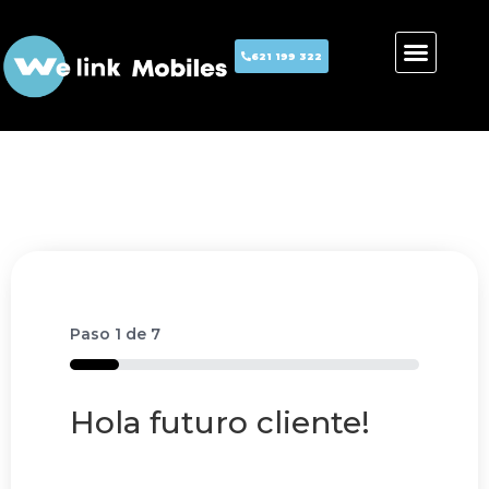
621 199 322
Paso
1
de
7
14%
Hola futuro cliente!