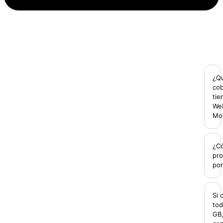
¿Q
cob
tie
We
Mob
¿Có
pr
por
Si
tod
GB,