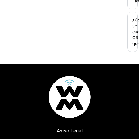
La
¿C
se
cu
GB
qu
Aviso Legal