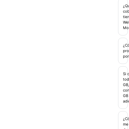
¿Q
cob
tie
We
Mob
¿Có
pr
por
Si
tod
GB,
con
GB
adi
¿C
me