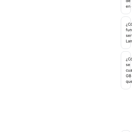
de 
en 
¿C
fun
ser
La
¿C
se
cu
GB
qu