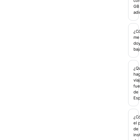
con
GB
adi
¿C
me
do
baj
¿Q
hag
via
fue
de
Es
¿C
el 
de
ins